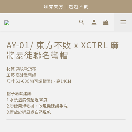
唯 有 東 方 ｜ 超 越 不 敗
AY-01/ 東方不敗 x XCTRL 麻
將暴徒聯名彎帽
材質:斜紋軟頂布
工藝:高針數電繡
尺寸:51-60CM(可調帽圍)，高14CM
帽子清潔建議:
1.水洗溫度勿超過30度
2.勿使用烘乾機、吹風機建議手洗
3.置放於通風處自然風乾