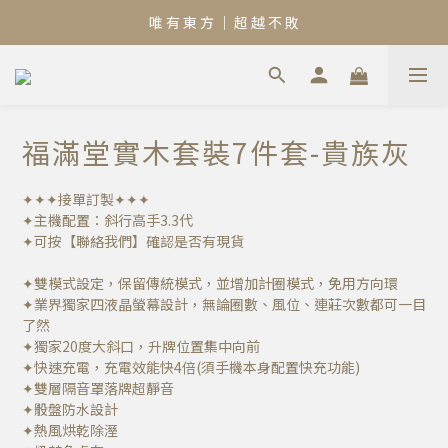
唯 有 東 方 ｜ 超 越 不 敗
福滿堂實木套裝7件套-貴族灰
✦✦✦接單訂製✦✦✦
✦主機配置：斜行高手3.3代
✦可按【聯絡我們】確認是否有現貨
✦雙模式設定，保留傳統模式，並增加計圈模式，免用方向環 
✦業界獨家四液晶螢幕設計，無論圈數、風位、連莊次數都可一目
了然 
✦獨家20度大斜口，升牌位置集中向前
✦快速充電，充電效能快4倍(須手機本身配置快充功能)
✦雙層隔音罩落牌超靜音
✦骰盤防水設計 
✦熱風烘乾除溼