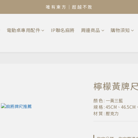
唯 有 東 方 ｜ 超 越 不 敗
椅
電動桌專用配件
IP聯名麻將
周邊商品
購物須知
檸檬黃牌尺
顏 色 : 一黃三藍
規 格 : 45CM、46.5CM
材 質 : 壓克力