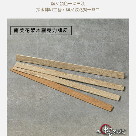
牌尺顏色一深三淺
採水轉印工藝，牌尺紋路獨一無二