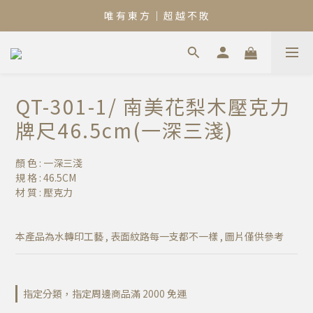
唯 有 東 方 ｜ 超 越 不 敗
QT-301-1/ 南美花梨木壓克力
牌尺46.5cm(一深三淺)
顏 色 : 一深三淺
規 格 : 46.5CM
材 質 : 壓克力
本產品為水轉印工藝 , 表面紋路每一支都不一樣 , 圖片僅供參考
指定分類，指定周邊商品滿 2000 免運