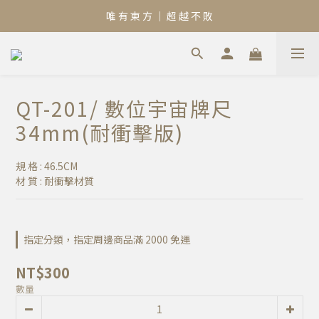
唯 有 東 方 ｜ 超 越 不 敗
QT-201/ 數位宇宙牌尺
34mm(耐衝擊版)
規 格 : 46.5CM
材 質 : 耐衝擊材質
指定分類，指定周邊商品滿 2000 免運
NT$300
數量