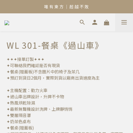
唯 有 東 方 ｜ 超 越 不 敗
WL 301-餐桌《過山車》
✦✦✦接單訂製✦✦✦
✦可聯絡我們確認是否有現貨
✦餐桌(贈蓋板)不含圖片中的椅子及茶几
✦預訂到貨日2個月，實際到貨以廠商出貨速度為主
✦主機配置：動力火車
✦過山車出牌設計，升牌不卡物
✦熱風烘乾除濕
✦最新無聲機設計洗牌、上牌靜悄悄
✦雙層隔音罩
✦奶茶色桌布
✦餐桌(贈蓋板)