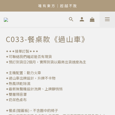
唯 有 東 方 ｜ 超 越 不 敗
C033-餐桌款《過山車》
✦✦✦接單訂製✦✦✦
✦可聯絡我們確認是否有現貨
✦預訂到貨日2個月，實際到貨以廠商出貨速度為主
✦主機配置：動力火車
✦過山車出牌設計，升牌不卡物
✦熱風烘乾除濕
✦最新無聲機設計洗牌、上牌靜悄悄
✦雙層隔音罩
✦奶茶色桌布
✦餐桌(贈蓋板)，不含圖中的椅子