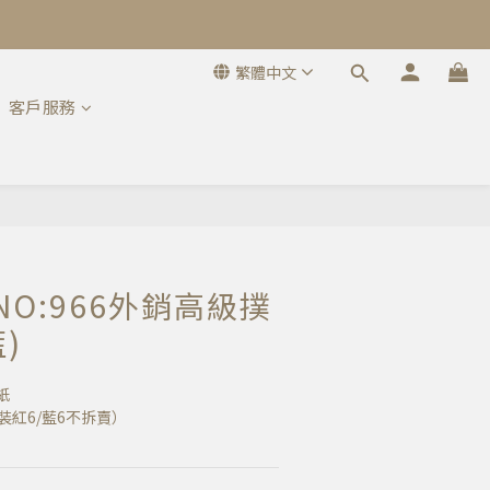
繁體中文
客戶服務
立即購買
/ NO:966外銷高級撲
)
紙
裝紅6/藍6不拆賣）