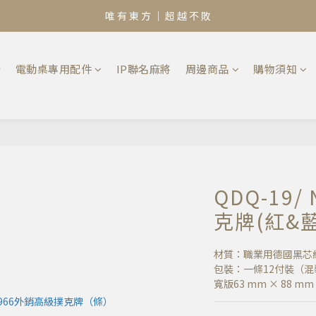
唯 有 東 方 ｜ 超 越 不 敗
椅
電動桌專用配件
IP聯名麻將
周邊商品
購物須知
QDQ-19
克牌(紅&藍
材質：職業用德國黑芯
包裝：一條12付裝（混
寬版63 mm × 88 mm