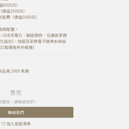
6000元）
價值2500元）
裝費（價值5000元）
格與配置。
、USB充電孔、腳座顏色、包邊皮革顏
製化設計)、加裝百家樂電子路單系統設
。(訂製價格另外報價)
滿 2000 免運
售完
想購買，請聯絡我們。
聯絡我們
加入追蹤清單