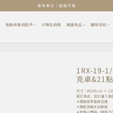
唯 有 東 方 ｜ 超 越 不 敗
椅
電動桌專用配件
IP聯名麻將
周邊商品
購物須知
1RX-19-
克桌&21
尺寸：約240 cm × 120
客訂商品：起訂量 5 張
✦精製皮革整桌包邊
✦標配頂級木紋飾板
✦附鎖小費箱（價值25