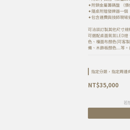
✦附鎖金屬籌碼盤 （價值
✦隨桌附贈發牌器一個（
✦包含運費與技師現場安
可洽談訂製其他尺寸規
可選配桌面氣氛LED燈
色、檯面布顏色(可客
備、木飾板顏色.....等
指定分類，指定周邊商品
NT$35,000
若