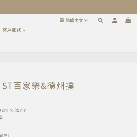
繁體中文
客戶服務
1/ ST百家樂&德州撲
點
 cm × 80 cm
起
00元）