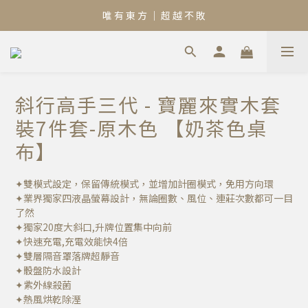
唯 有 東 方 ｜ 超 越 不 敗
斜行高手三代 - 寶麗來實木套
裝7件套-原木色 【奶茶色桌
布】
✦雙模式設定，保留傳統模式，並增加計圈模式，免用方向環 
✦業界獨家四液晶螢幕設計，無論圈數、風位、連莊次數都可一目
了然 
✦獨家20度大斜口,升牌位置集中向前
✦快速充電,充電效能快4倍
✦雙層隔音罩落牌超靜音
✦骰盤防水設計 
✦紫外線殺菌 
✦熱風烘乾除溼