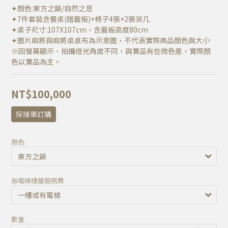
✦顏色:東方之韻/自然之息
✦7件套裝含餐桌(贈蓋板)+椅子4張+2張茶几
✦桌子尺寸:107X107cm，含蓋板高度80cm
✦圖片麻將與麻將桌桌布為示意圖，不代表實際商品顏色與大小
※因螢幕顯示、拍攝燈光角度不同，與實品有些微色差，實際顏
色以實品為主。
NT$100,000
採接單訂購
顏色
無電梯樓層服務費
數量