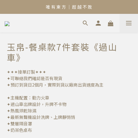
唯 有 東 方 ｜ 超 越 不 敗
玉帛-餐桌款7件套裝《過山
車》
✦✦✦接單訂製✦✦✦
✦可聯絡我們確認是否有現貨
✦預訂到貨日2個月，實際到貨以廠商出貨速度為主
✦主機配置：動力火車
✦過山車出牌設計，升牌不卡物
✦熱風烘乾除濕
✦最新無聲機設計洗牌、上牌靜悄悄
✦雙層隔音罩
✦奶茶色桌布