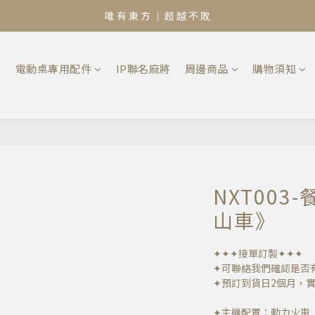
唯 有 東 方 ｜ 超 越 不 敗
椅
電動桌專用配件
IP聯名麻將
周邊商品
購物須知
NXT00
山車》
✦✦✦接單訂製✦✦✦
✦可聯絡我們確認是否
✦預訂到貨日2個月，
✦主機配置：動力火車