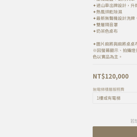
✦過山車出牌設計，升
✦熱風烘乾除濕
✦最新無聲機設計洗牌
✦雙層隔音罩
✦奶茶色桌布
✦圖片麻將與麻將桌桌
※因螢幕顯示、拍攝燈
色以實品為主。
NT$120,000
無電梯樓層服務費
若