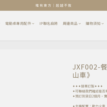
唯 有 東 方 ｜ 超 越 不 敗
椅
電動桌專用配件
IP聯名麻將
周邊商品
購物須知
JXF00
山車》
✦✦✦接單訂製✦✦✦
✦可聯絡我們確認是否
✦預訂到貨日2個月，
✦主機配置：動力火車