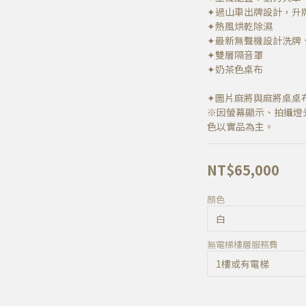
✦過山車出牌設計，升
✦熱風烘乾除濕
✦最新無聲機設計洗牌
✦雙層隔音罩
✦奶茶色桌布
✦圖片麻將與麻將桌桌
※因螢幕顯示、拍攝燈
色以實品為主。
NT$65,000
顏色
無電梯樓層服務費