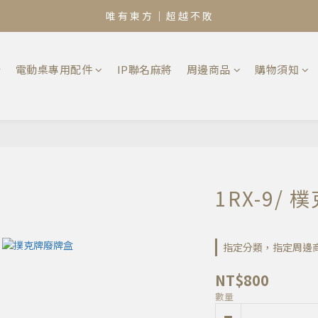
唯 有 東 方 ｜ 超 越 不 敗
椅
電動桌專用配件
IP聯名麻將
周邊商品
購物須知
1RX-9/
指定分類，指定周邊商品
NT$800
數量