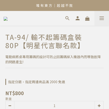
唯 有 東 方 ｜ 超 越 不 敗
TA-94/ 輸不起籌碼盒裝
80P【明星代言聯名款】
電動麻將桌專用籌碼的設計可防止因籌碼掉入機器內而導致故障
的問題產生!
指定分類，指定周邊商品滿 2000 免運
NT$800
數量