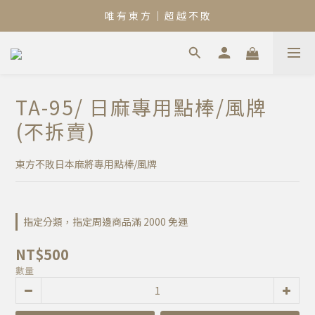
唯 有 東 方 ｜ 超 越 不 敗
TA-95/ 日麻專用點棒/風牌
(不拆賣)
東方不敗日本麻將專用點棒/風牌
指定分類，指定周邊商品滿 2000 免運
NT$500
數量