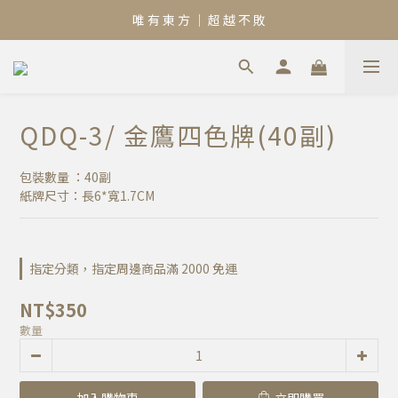
唯 有 東 方 ｜ 超 越 不 敗
QDQ-3/ 金鷹四色牌(40副)
包裝數量 ：40副
紙牌尺寸：長6*寬1.7CM
指定分類，指定周邊商品滿 2000 免運
NT$350
數量