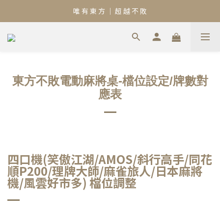
唯 有 東 方 ｜ 超 越 不 敗
東方不敗電動麻將桌-檔位設定/牌數對
應表
四口機(笑傲江湖/AMOS/斜行高手/同花
順P200/理牌大師/麻雀旅人/日本麻將
機/
風雲好市多) 檔位調整