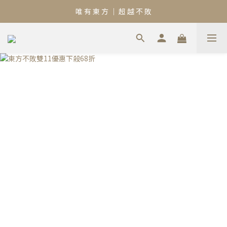
唯 有 東 方 ｜ 超 越 不 敗