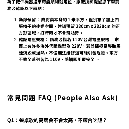
為了確保機器送來時能順利就定位，原廠技師提醒您下單前
務必確認以下兩點：
動線預留： 麻將桌本身約 1 米平方，但別忘了加上四
張椅子的後退空間，建議預留 280cm x 2820cm 的正
方形區域，打牌時才不會背貼背。
確認電壓規格： 請務必指名 110V 台灣電壓規格 。市
面上有許多海外代購機型為 220V，若誤插極易導致馬
達燒毀或過熱，不僅無法維修還可能引發危險。東方
不敗全系列皆為 110V，隨插即用最安全 。
常見問題 FAQ (People Also Ask)
Q1：餐桌款的高度會不會太高，不適合吃飯？