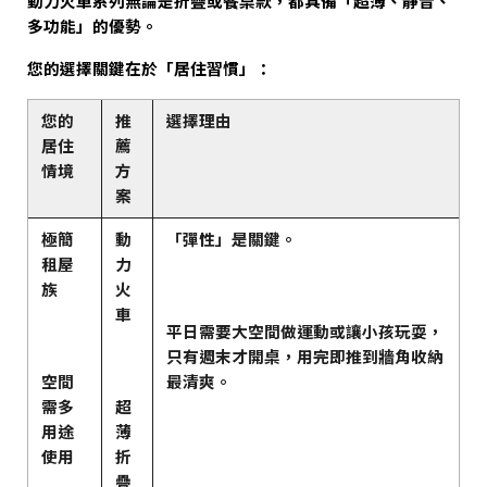
動力火車系列無論是折疊或餐桌款，都具備「超薄、靜音、
多功能」的優勢。
您的選擇關鍵在於
「居住習慣」：
您的
推
選擇理由
居住
薦
情境
方
案
極簡
動
「彈性」是關鍵。
租屋
力
族
火
車
平日需要大空間做運動或讓小孩玩耍，
只有週末才開桌，用完即推到牆角收納
空間
最清爽。
需多
超
用途
薄
使用
折
疊