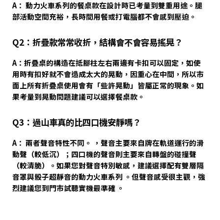
A： 動力火車系列的餐桌款在設計時已考量到雙重用途。腿
部活動空間充裕，長時間用餐或打電腦都不會感到壓迫。
Q2：折疊款常常收折，結構會不會容易搖晃？
A：折疊桌的構造在抵腳柱左右兩邊有卡扣可以固定，如使
用時有扣好就不會造成太大的晃動，因重心在中間，所以市
面上所有折疊桌使用會有「些許晃動」皆屬正常的現象。如
果考量到晃動問題建議可以選擇餐桌款。
Q3：過山車真的比四口機安靜嗎？
A： 兩者聲音特性不同。 ，聲音主要來自牌在軌道運行的滑
動聲（較低沉）；四口機的聲音則主要來自轉盤的碰撞聲
（較清脆）。如果您對聲音特別敏感，建議選擇配有雙層隔
音罩與骰子超靜音的動力火車系列 。但聲音感受很主觀，強
烈建議您到門市試聽實機最準確 。