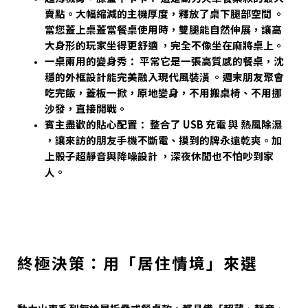
賣點。大幅縮減的主機厚度，釋放了桌下腿部空間 。
當您蓋上桌蓋當餐桌使用時，雙腿能自然伸展，讓高
大身形的玩家坐得更舒適 ，完全不像坐在麻將桌上。
一桌兩用的變身秀： 平常它是一張高質感的餐桌，沈
穩的外框設計能完美融入現代風裝潢 。週末朋友聚會
吃完飯，蓋板一掀，原地變身，不用搬桌椅、不用挪
沙發，直接開戰。
賓主盡歡的貼心配置： 整合了 USB 充電 與 熱風除濕
，讓來訪的朋友手機不斷電、摸到的牌永遠乾爽。加
上骰子超靜音與降噪設計 ，深夜休閒也不怕吵到家
人。
終極決策：用「居住情境」來選