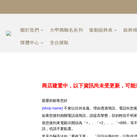
關於我們
大甲媽聯名系列
電動麻將桌
麻將
媒體中心
全台據點
商店建置中，以下資訊尚未受更新，可能
親愛的顧客您好
{shop name}
不會以任何名義、理由透過簡訊、電話向您索
如果您接到相關電話或簡訊，請提高警覺，切勿輕信不明
當您接到來電顯示開頭為「+」、「+2」、」「+886」
訊，也請不要點選。
常見詐騙手法如「重複下單」、「誤設分期付款」以取信消