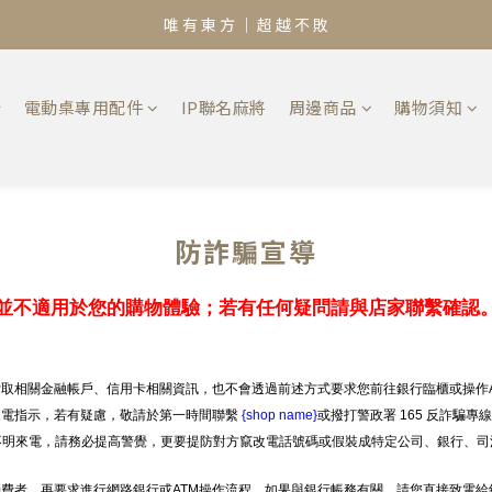
唯 有 東 方 ｜ 超 越 不 敗
椅
電動桌專用配件
IP聯名麻將
周邊商品
購物須知
防詐騙宣導
並不適用於您的購物體驗；若有任何疑問請與店家聯繫確認
取相關金融帳戶、信用卡相關資訊，也不會透過前述方式要求您前往銀行臨櫃或操作A
來電指示，若有疑慮，敬請於第一時間聯繫
{shop name}
或撥打警政署 165 反詐騙專
等不明來電，請務必提高警覺，更要提防對方竄改電話號碼或假裝成特定公司、銀行、司
費者，再要求進行網路銀行或ATM操作流程。如果與銀行帳務有關，請您直接致電