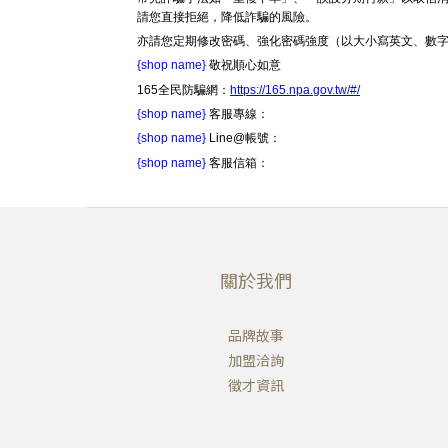
請您直接拒絕，降低詐騙的風險。
亦請您定期修改密碼、強化密碼強度（以大小寫英文、數
{shop name}
敬祝順心如意
165全民防騙網：
https://165.npa.gov.tw/#/
{shop name}
客服專線：
{shop name}
Line@帳號：
{shop name}
客服信箱：
關於我們
品牌故事
加盟洽詢
徵才資訊