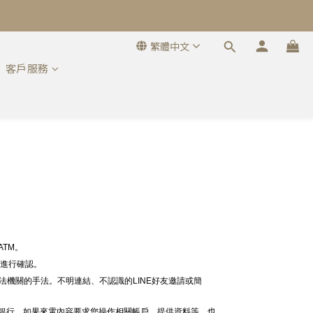
繁體中文
客戶服務
。
TM。
線進行確認。
法機關的手法。不明連結、不認識的LINE好友邀請或簡
給銀行，如果來電內容要求您操作相關帳戶、提供資料等，也